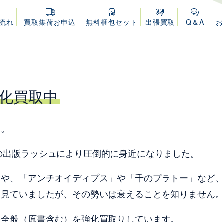
流れ
買取集荷
お申込
無料梱包セット
出張買取
Q＆A
化買取中
す。
での出版ラッシュにより圧倒的に身近になりました。
作や、「アンチオイディプス」や「千のプラトー」など
く見ていましたが、その勢いは衰えることを知りません
籍全般（原書含む）を強化買取りしています。