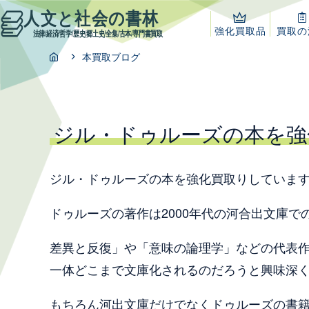
こ
人文と社会の書林
の
強化買取
品
買取
の
法律/経済/哲学/歴史/郷土史/全集
/古本
/専門書買取
ペ
現
本買取ブログ
ー
在
ジ
位
の
置
先
:
ジル・ドゥルーズの本を強
頭
で
す。
ジル・ドゥルーズの本を強化買取りしていま
本
文
ドゥルーズの著作は2000年代の河合出文庫
へ
移
差異と反復」や「意味の論理学」などの代表
動
一体どこまで文庫化されるのだろうと興味深
もちろん河出文庫だけでなくドゥルーズの書