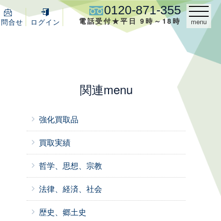
0120-871-355
電話受付★平日 9時～18時
お問
合せ
ログイン
menu
関連menu
強化買取品
買取実績
哲学、思想、宗教
、
法律、経済、社会
。
歴史、郷土史